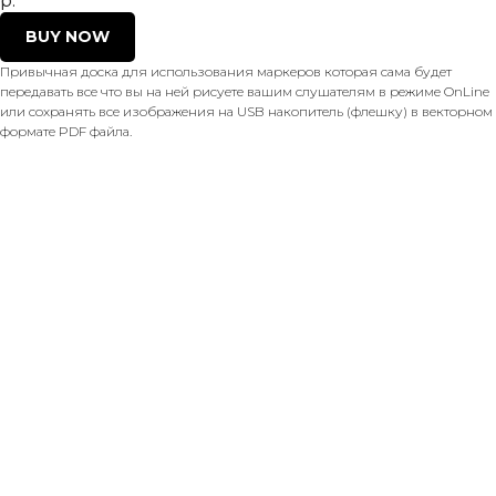
р.
BUY NOW
Привычная доска для использования маркеров которая сама будет
передавать все что вы на ней рисуете вашим слушателям в режиме OnLine
или сохранять все изображения на USB накопитель (флешку) в векторном
формате PDF файла.